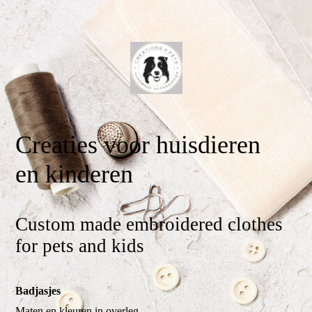
Creaties voor huisdieren
en kinderen
Custom made embroidered clothes
for pets and kids
Badjasjes
Maten en kleuren in overleg