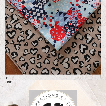
r
krr